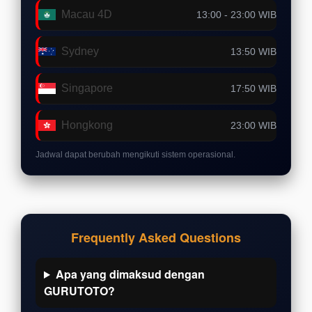
Macau 4D
13:00 - 23:00 WIB
Sydney
13:50 WIB
Singapore
17:50 WIB
Hongkong
23:00 WIB
Jadwal dapat berubah mengikuti sistem operasional.
Frequently Asked Questions
Apa yang dimaksud dengan
GURUTOTO?