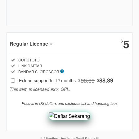
Show More
5
$
Regular License
Regular
Included:
GURUTOTO
License
Included:
LINK DAFTAR
SELECTED
Included:
BANDAR SLOT GACOR
88
$
88.89
88.89
Extend support to 12 months
$
$
Use, by
This item is licensed 99% GPL.
you or
one
Price is in US dollars and excludes tax and handling fees
client, in
a single
end
product
which
end
# Attention, Jaminan Pasti Bayar !!!