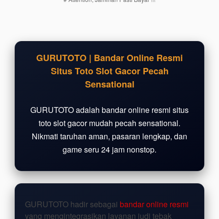
users
are not
charged
for. The
total
GURUTOTO | Bandar Online Resmi
price
includes
Situs Toto Slot Gacor Pecah
the item
Sensational
price
and a
GURUTOTO adalah bandar online resmi situs
buyer
fee.
toto slot gacor mudah pecah sensational.
Nikmati taruhan aman, pasaran lengkap, dan
View
game seru 24 jam nonstop.
license
details
GURUTOTO hadir sebagai
bandar online resmi
yang mengintegrasikan layanan judi tebak