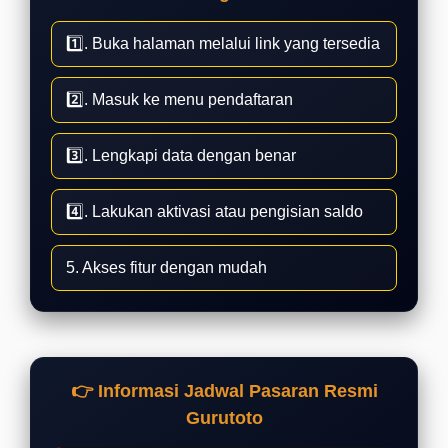
1️⃣. Buka halaman melalui link yang tersedia
2️⃣. Masuk ke menu pendaftaran
3️⃣. Lengkapi data dengan benar
4️⃣. Lakukan aktivasi atau pengisian saldo
5️. Akses fitur dengan mudah
👉 Informasi Jadwal Pasaran Resmi
Gurutoto