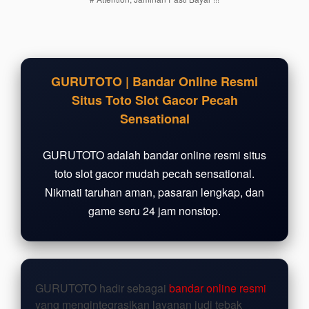
users
are not
charged
for. The
total
GURUTOTO | Bandar Online Resmi
price
includes
Situs Toto Slot Gacor Pecah
the item
Sensational
price
and a
GURUTOTO adalah bandar online resmi situs
buyer
fee.
toto slot gacor mudah pecah sensational.
Nikmati taruhan aman, pasaran lengkap, dan
View
game seru 24 jam nonstop.
license
details
GURUTOTO hadir sebagai
bandar online resmi
yang mengintegrasikan layanan judi tebak