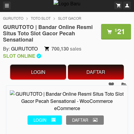
GURUTOTO
TOTO SLOT
SLOT GACOR
GURUTOTO | Bandar Online Resmi
21
$
Situs Toto Slot Gacor Pecah
Sensational
By:
GURUTOTO
700,130
sales
SLOT ONLINE
LOGIN
DAFTAR
LOGIN
DAFTAR