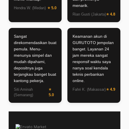
menarik.
Hendra W. (Medan)
⭐ 5.0
Rian Gusti (Jakarta)
⭐ 4.8
Sangat
Keamanan akun di
direkomendasikan buat
GURUTOTO jempolan
pemula. Menu-
banget. Layanan 24
menunya simpel dan
jam mereka sangat
mudah dipahami,
responsif waktu saya
depositnya juga
nanya soal kendala
terjangkau banget buat
teknis perbankan
kantong pekerja.
online.
Siti Aminah
⭐
Fahri K. (Makassar)
⭐ 4.9
(Semarang)
5.0