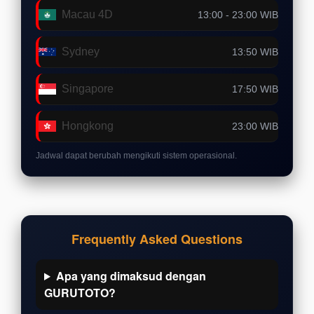
Macau 4D
13:00 - 23:00 WIB
Sydney
13:50 WIB
Singapore
17:50 WIB
Hongkong
23:00 WIB
Jadwal dapat berubah mengikuti sistem operasional.
Frequently Asked Questions
Apa yang dimaksud dengan
GURUTOTO?