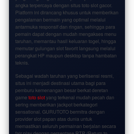
angka terpercaya dengan situs toto slot gacor.
Platform ini dirancang khusus untuk memberikan
pengalaman bermain yang optimal melalui
antarmuka responsif dan ringan, sehingga para
pemain dapat dengan mudah mengakses menu
taruhan, memantau hasil keluaran togel, hingga
memutar gulungan slot favorit langsung melalui
perangkat HP maupun desktop tanpa hambatan
teknis.
Sebagai wadah taruhan yang berlisensi resmi,
situs ini menjadi destinasi utama bagi para
pemburu kemenangan besar berkat deretan
game
toto slot
yang terkenal mudah pecah dan
sering memberikan jackpot berkategori
sensational. GURUTOTO bermitra dengan
provider slot papan atas dunia untuk
memastikan seluruh permainan berjalan secara
fair play dengan persentase RTP (Return to