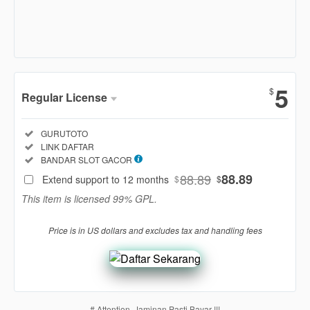
Show More
5
$
Regular License
Regular
Included:
GURUTOTO
License
Included:
LINK DAFTAR
SELECTED
Included:
BANDAR SLOT GACOR
88
$
88.89
88.89
Extend support to 12 months
$
$
Use, by
This item is licensed 99% GPL.
you or
one
Price is in US dollars and excludes tax and handling fees
client, in
a single
end
product
which
end
# Attention, Jaminan Pasti Bayar !!!