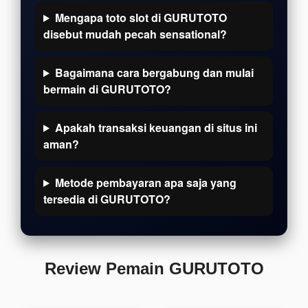
Mengapa toto slot di GURUTOTO
disebut mudah pecah sensational?
Bagaimana cara bergabung dan mulai
bermain di GURUTOTO?
Apakah transaksi keuangan di situs ini
aman?
Metode pembayaran apa saja yang
tersedia di GURUTOTO?
Review Pemain GURUTOTO