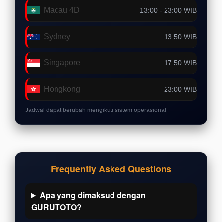
Macau 4D
13:00 - 23:00 WIB
Sydney
13:50 WIB
Singapore
17:50 WIB
Hongkong
23:00 WIB
Jadwal dapat berubah mengikuti sistem operasional.
Frequently Asked Questions
Apa yang dimaksud dengan
GURUTOTO?