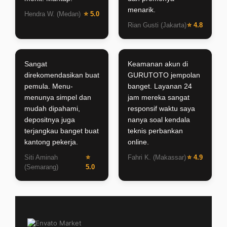
menarik.
Hendra W. (Medan)
⭐ 5.0
Rian Gusti (Jakarta)
⭐ 4.8
Sangat
Keamanan akun di
direkomendasikan buat
GURUTOTO jempolan
pemula. Menu-
banget. Layanan 24
menunya simpel dan
jam mereka sangat
mudah dipahami,
responsif waktu saya
depositnya juga
nanya soal kendala
terjangkau banget buat
teknis perbankan
kantong pekerja.
online.
Siti Aminah
⭐
Fahri K. (Makassar)
⭐ 4.9
(Semarang)
5.0