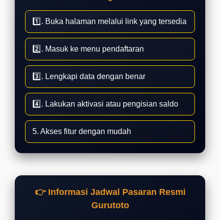
1️⃣. Buka halaman melalui link yang tersedia
2️⃣. Masuk ke menu pendaftaran
3️⃣. Lengkapi data dengan benar
4️⃣. Lakukan aktivasi atau pengisian saldo
5️. Akses fitur dengan mudah
👉 Informasi Jadwal Pasaran Resmi
Gurutoto