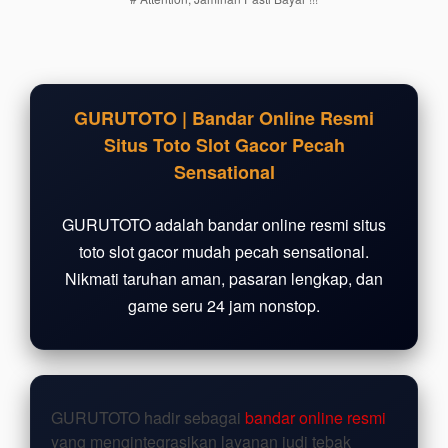
users
are not
charged
for. The
total
GURUTOTO | Bandar Online Resmi
price
includes
Situs Toto Slot Gacor Pecah
the item
Sensational
price
and a
GURUTOTO adalah bandar online resmi situs
buyer
fee.
toto slot gacor mudah pecah sensational.
Nikmati taruhan aman, pasaran lengkap, dan
View
game seru 24 jam nonstop.
license
details
GURUTOTO hadir sebagai
bandar online resmi
yang mengintegrasikan layanan judi tebak