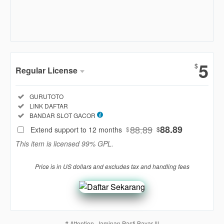
Show More
5
$
Regular License
Regular
Included:
GURUTOTO
License
Included:
LINK DAFTAR
SELECTED
Included:
BANDAR SLOT GACOR
88
$
88.89
88.89
Extend support to 12 months
$
$
Use, by
This item is licensed 99% GPL.
you or
one
Price is in US dollars and excludes tax and handling fees
client, in
a single
end
product
which
end
# Attention, Jaminan Pasti Bayar !!!