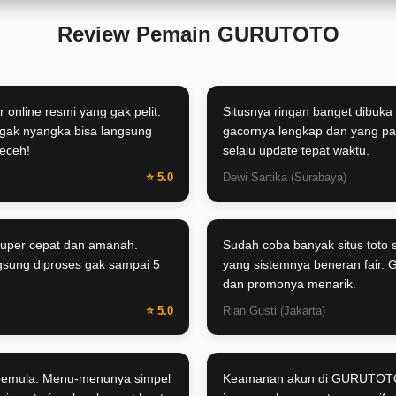
Review Pemain GURUTOTO
nline resmi yang gak pelit.
Situsnya ringan banget dibuka 
i, gak nyangka bisa langsung
gacornya lengkap dan yang pali
receh!
selalu update tepat waktu.
⭐ 5.0
Dewi Sartika (Surabaya)
 super cepat dan amanah.
Sudah coba banyak situs toto
gsung diproses gak sampai 5
yang sistemnya beneran fair. G
dan promonya menarik.
⭐ 5.0
Rian Gusti (Jakarta)
pemula. Menu-menunya simpel
Keamanan akun di GURUTOTO 