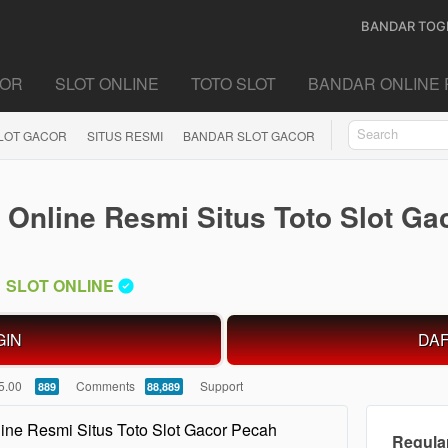
BANDAR TOG
COR
SLOT ONLINE
TOTO SLOT
BANDAR ONLINE 
LOT GACOR
SITUS RESMI
BANDAR SLOT GACOR
Online Resmi Situs Toto Slot Ga
SLOT ONLINE
GIN
DA
5.00
5.00
Comments
Support
889
88,889
stars
Regula