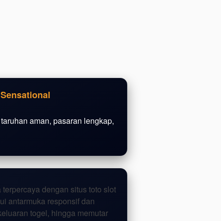
Sensational
 taruhan aman, pasaran lengkap,
terpercaya dengan situs toto slot
ui antarmuka responsif dan
eluaran togel, hingga memutar