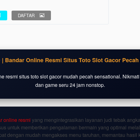
DAFTAR
 Bandar Online Resmi Situs Toto Slot Gacor Pecah 
resmi situs toto slot gacor mudah pecah sensational. Nikmati
dan game seru 24 jam nonstop.
r online resmi
yang mengintegrasikan layanan judi tebak angka 
husus untuk memberikan pengalaman bermain yang optimal melal
apat dengan mudah mengakses menu taruhan, memantau hasil k