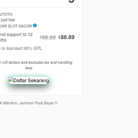
88
ar License
$
SELECTED
ded:
UTOTO
ded:
y you or one client, in a single end
 DAFTAR
ded:
DAR SLOT GACOR
t which end users
are not
charged for.
tal price includes the item price and a
end support to 12
88.89
88.89
$
$
fee.
ths
m is licensed 99% GPL.
 in US dollars and excludes tax and handling
fees
# Attention, Jaminan Pasti Bayar !!!