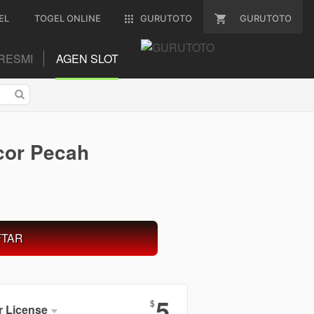
EL
TOGEL ONLINE
GURUTOTO
GURUTOTO
RESMI
AGEN SLOT
Search
cor Pecah
FTAR
5
$
r License