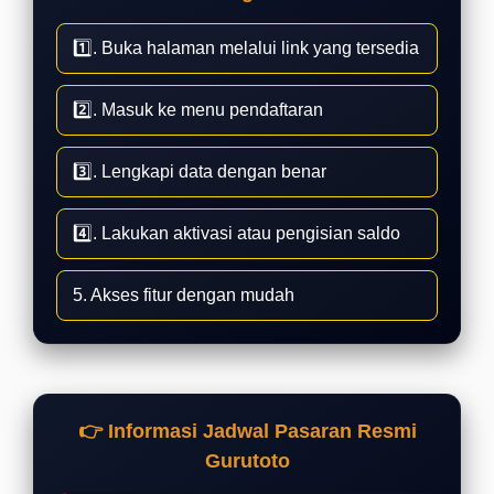
1️⃣. Buka halaman melalui link yang tersedia
2️⃣. Masuk ke menu pendaftaran
3️⃣. Lengkapi data dengan benar
4️⃣. Lakukan aktivasi atau pengisian saldo
5️. Akses fitur dengan mudah
👉 Informasi Jadwal Pasaran Resmi
Gurutoto