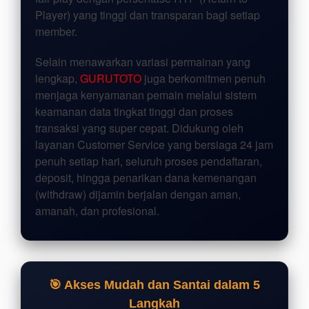
Player) yang tinggi dan transparan bagi setiap
member.
Selain menawarkan variasi permainan yang
lengkap,
GURUTOTO
juga berkomitmen penuh
menjaga kenyamanan pemain melalui sistem
keamanan data tingkat tinggi dan proses
transaksi yang super cepat. Didukung oleh
layanan Customer Service yang bersiaga 24 jam
penuh setiap hari, seluruh proses pendaftaran,
deposit, hingga penarikan dana kemenangan
(withdraw) dijamin berjalan dengan aman,
amanah, dan profesional.
🎯 Akses Mudah dan Santai dalam 5
Langkah