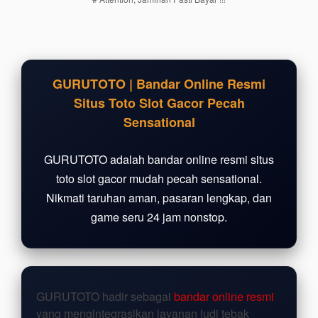
users
are not
charged
for. The
total
GURUTOTO | Bandar Online Resmi
price
includes
Situs Toto Slot Gacor Pecah
the item
Sensational
price
and a
GURUTOTO adalah bandar online resmi situs
buyer
fee.
toto slot gacor mudah pecah sensational.
Nikmati taruhan aman, pasaran lengkap, dan
View
game seru 24 jam nonstop.
license
details
GURUTOTO hadir sebagai
bandar online resmi
yang mengintegrasikan layanan judi tebak