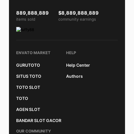
889,888,889
$8,889,888,889
items sold
community earnings
ENVATO MARKET
HELP
GURUTOTO
Help Center
SITUS TOTO
Authors
TOTO SLOT
TOTO
AGEN SLOT
BANDAR SLOT GACOR
OUR COMMUNITY