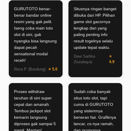
GURUTOTO benar-
Situsnya ringan banget
benar bandar online
dibuka dari HP. Pilihan
resmi yang gak pelit.
game slot gacornya
Iseng coba main toto
lengkap dan yang
slot di sini, gak
paling penting info
nyangka bisa langsung
result togelnya selalu
dapat pecah
update tepat waktu.
sensational modal
Dewi Sartika
⭐
receh!
(Surabaya)
4.9
Reza P. (Bandung)
⭐ 5.0
Proses withdraw
Sudah coba banyak
taruhan di sini super
situs toto slot, tapi
cepat dan amanah.
cuma di GURUTOTO
Tembus jackpot slot
yang sistemnya
kemarin langsung
beneran fair. Grafiknya
diproses gak sampai 5
lancar, cs-nya ramah,
menit. Mantap!
dan promonya