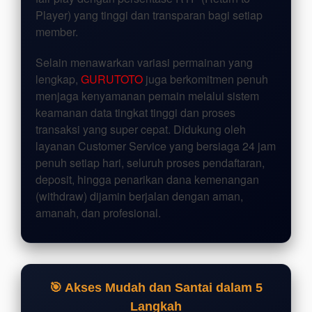
Player) yang tinggi dan transparan bagi setiap
member.
Selain menawarkan variasi permainan yang
lengkap,
GURUTOTO
juga berkomitmen penuh
menjaga kenyamanan pemain melalui sistem
keamanan data tingkat tinggi dan proses
transaksi yang super cepat. Didukung oleh
layanan Customer Service yang bersiaga 24 jam
penuh setiap hari, seluruh proses pendaftaran,
deposit, hingga penarikan dana kemenangan
(withdraw) dijamin berjalan dengan aman,
amanah, dan profesional.
🎯 Akses Mudah dan Santai dalam 5
Langkah