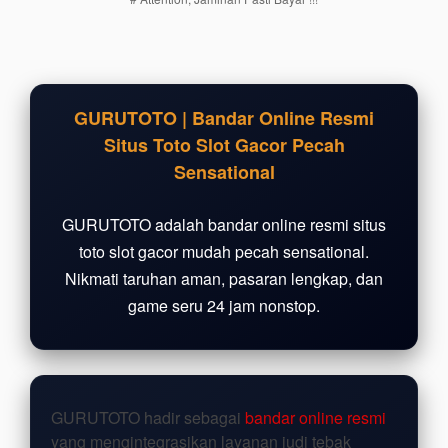
users
are not
charged
for. The
total
GURUTOTO | Bandar Online Resmi
price
includes
Situs Toto Slot Gacor Pecah
the item
Sensational
price
and a
GURUTOTO adalah bandar online resmi situs
buyer
fee.
toto slot gacor mudah pecah sensational.
Nikmati taruhan aman, pasaran lengkap, dan
View
game seru 24 jam nonstop.
license
details
GURUTOTO hadir sebagai
bandar online resmi
yang mengintegrasikan layanan judi tebak