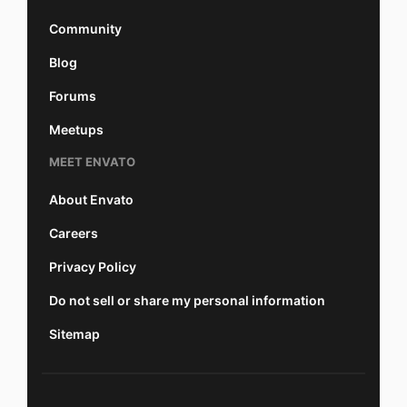
Community
Blog
Forums
Meetups
MEET ENVATO
About Envato
Careers
Privacy Policy
Do not sell or share my personal information
Sitemap