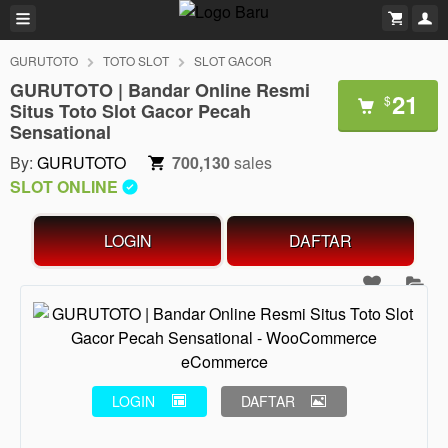
GURUTOTO
TOTO SLOT
SLOT GACOR
GURUTOTO | Bandar Online Resmi
21
$
Situs Toto Slot Gacor Pecah
Sensational
By:
GURUTOTO
700,130
sales
SLOT ONLINE
LOGIN
DAFTAR
LOGIN
DAFTAR