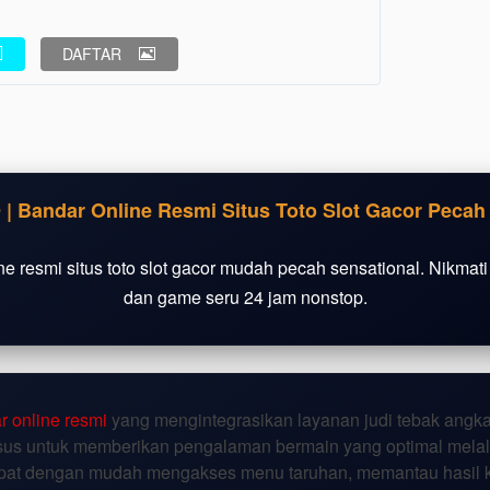
DAFTAR
 Bandar Online Resmi Situs Toto Slot Gacor Pecah 
resmi situs toto slot gacor mudah pecah sensational. Nikmati
dan game seru 24 jam nonstop.
r online resmi
yang mengintegrasikan layanan judi tebak angka 
husus untuk memberikan pengalaman bermain yang optimal melal
apat dengan mudah mengakses menu taruhan, memantau hasil k