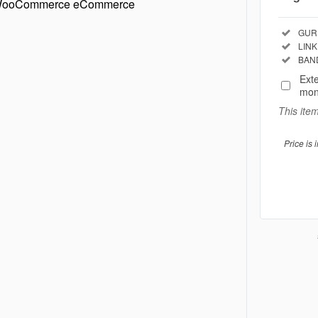
Regul
Inclu
GUR
Inclu
Use, b
LINK
Inclu
BAN
produc
The to
Ext
buyer 
mon
This ite
View
license
Price is
details