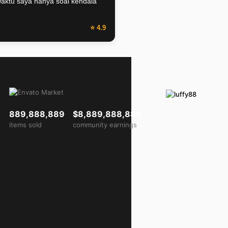
waktu saya nanya soal kendala
⭐ 4.9
889,888,889
$8,889,888,889
items sold
community earnings