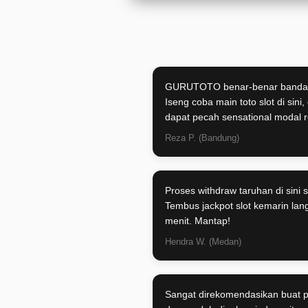
GURUTOTO benar-benar bandar o
Iseng coba main toto slot di sin
dapat pecah sensational modal 
Reza P. (Bandung)
Proses withdraw taruhan di sini
Tembus jackpot slot kemarin lan
menit. Mantap!
Hendra W. (Medan)
Sangat direkomendasikan buat 