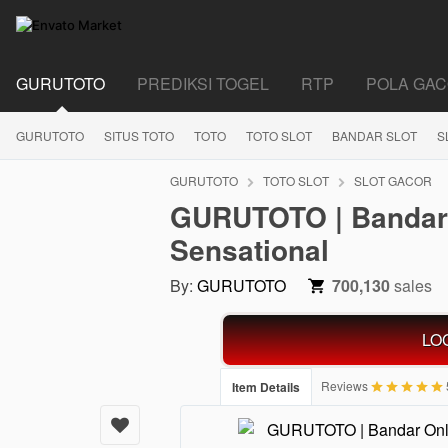
GURUTOTO
PREDIKSI TOGEL
RTP
POLA GA
GURUTOTO
SITUS TOTO
TOTO
TOTO SLOT
BANDAR SLOT
S
GURUTOTO
TOTO SLOT
SLOT GACOR
GURUTOTO | Bandar 
Sensational
By:
GURUTOTO
700,130
sales
LO
Reviews
Item Details