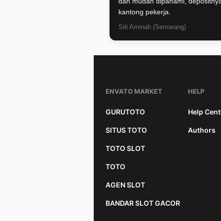
dan mudah dipahami, depositnya
kantong pekerja.
Siti Aminah (Semarang)
ENVATO MARKET
HELP
GURUTOTO
Help Cent
SITUS TOTO
Authors
TOTO SLOT
TOTO
AGEN SLOT
BANDAR SLOT GACOR