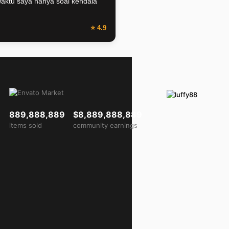
waktu saya nanya soal kendala
⭐ 4.9
889,888,889
$8,889,888,889
items sold
community earnings