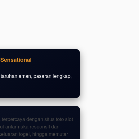
Sensational
 taruhan aman, pasaran lengkap,
terpercaya dengan situs toto slot
ui antarmuka responsif dan
eluaran togel, hingga memutar