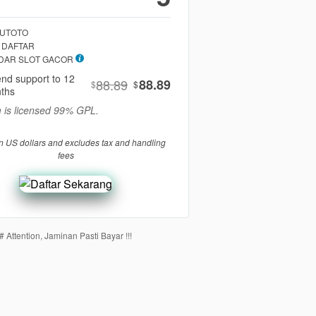
88
ar License
$
SELECTED
ded:
UTOTO
ded:
y you or one client, in a single end
 DAFTAR
ded:
DAR SLOT GACOR
t which end users
are not
charged for.
tal price includes the item price and a
end support to 12
88.89
88.89
$
$
fee.
ths
m is licensed 99% GPL.
 in US dollars and excludes tax and handling
fees
# Attention, Jaminan Pasti Bayar !!!