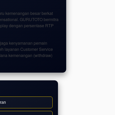
buru kemenangan besar berkat
sensational. GURUTOTO bermitra
ir play dengan persentase RTP
njaga kenyamanan pemain
leh layanan Customer Service
n dana kemenangan (withdraw)
aran