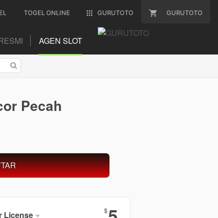
EL
TOGEL ONLINE
GURUTOTO
GURUTOTO
RESMI
AGEN SLOT
Search
cor Pecah
FTAR
5
$
r License