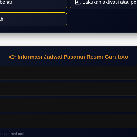
 benar
4️⃣. Lakukan aktivasi atau p
ah
👉 Informasi Jadwal Pasaran Resmi Gurutoto
em operasional.