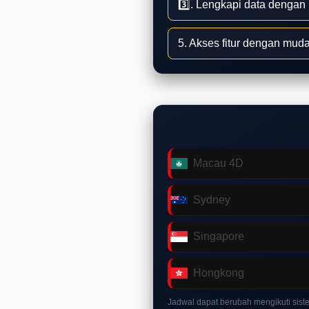
3️⃣. Lengkapi data dengan
5️. Akses fitur dengan mud
Macau 4D
Sydney
Singapore
Hongkong
Jadwal dapat berubah mengikuti sist