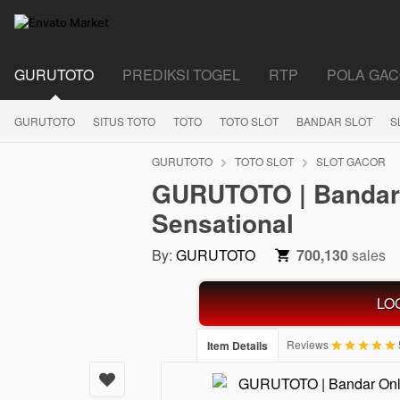
GURUTOTO
PREDIKSI TOGEL
RTP
POLA GA
GURUTOTO
SITUS TOTO
TOTO
TOTO SLOT
BANDAR SLOT
S
GURUTOTO
TOTO SLOT
SLOT GACOR
GURUTOTO | Bandar 
Sensational
By:
GURUTOTO
700,130
sales
LO
Reviews
Item Details