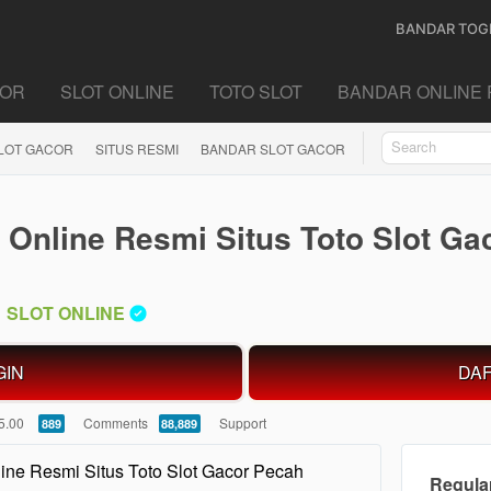
BANDAR TOG
COR
SLOT ONLINE
TOTO SLOT
BANDAR ONLINE 
LOT GACOR
SITUS RESMI
BANDAR SLOT GACOR
Online Resmi Situs Toto Slot Ga
SLOT ONLINE
GIN
DA
5.00
5.00
Comments
Support
889
88,889
stars
Regula