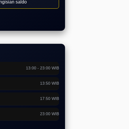
engisian saldo
13:00 - 23:00 WIB
13:50 WIB
17:50 WIB
23:00 WIB