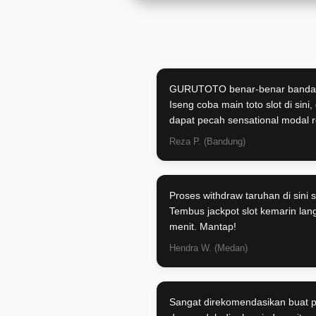
GURUTOTO benar-benar bandar o
Iseng coba main toto slot di sin
dapat pecah sensational modal 
Reza P. (Bandung)
Proses withdraw taruhan di sini
Tembus jackpot slot kemarin lan
menit. Mantap!
Hendra W. (Medan)
Sangat direkomendasikan buat 