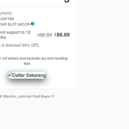
88
ar License
$
SELECTED
ded:
UTOTO
ded:
y you or one client, in a single end
 DAFTAR
ded:
DAR SLOT GACOR
t which end users
are not
charged for.
tal price includes the item price and a
end support to 12
88.89
88.89
$
$
fee.
ths
m is licensed 99% GPL.
 in US dollars and excludes tax and handling
fees
# Attention, Jaminan Pasti Bayar !!!