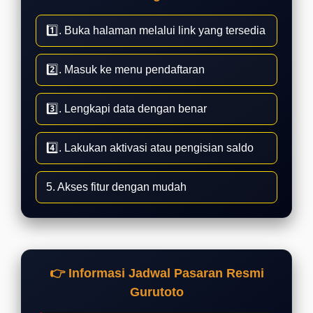
1️⃣. Buka halaman melalui link yang tersedia
2️⃣. Masuk ke menu pendaftaran
3️⃣. Lengkapi data dengan benar
4️⃣. Lakukan aktivasi atau pengisian saldo
5️. Akses fitur dengan mudah
👉 Informasi Jadwal Pasaran Resmi
Gurutoto