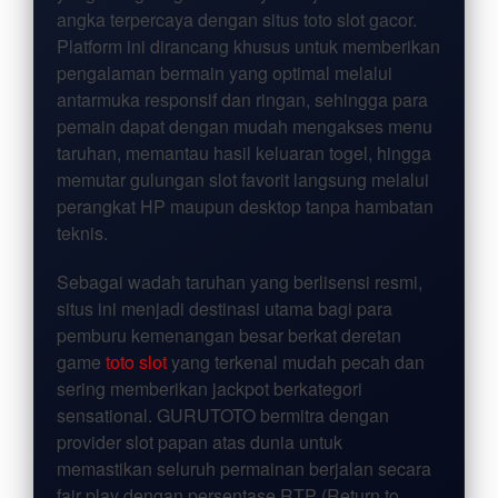
angka terpercaya dengan situs toto slot gacor.
Platform ini dirancang khusus untuk memberikan
pengalaman bermain yang optimal melalui
antarmuka responsif dan ringan, sehingga para
pemain dapat dengan mudah mengakses menu
taruhan, memantau hasil keluaran togel, hingga
memutar gulungan slot favorit langsung melalui
perangkat HP maupun desktop tanpa hambatan
teknis.
Sebagai wadah taruhan yang berlisensi resmi,
situs ini menjadi destinasi utama bagi para
pemburu kemenangan besar berkat deretan
game
toto slot
yang terkenal mudah pecah dan
sering memberikan jackpot berkategori
sensational. GURUTOTO bermitra dengan
provider slot papan atas dunia untuk
memastikan seluruh permainan berjalan secara
fair play dengan persentase RTP (Return to