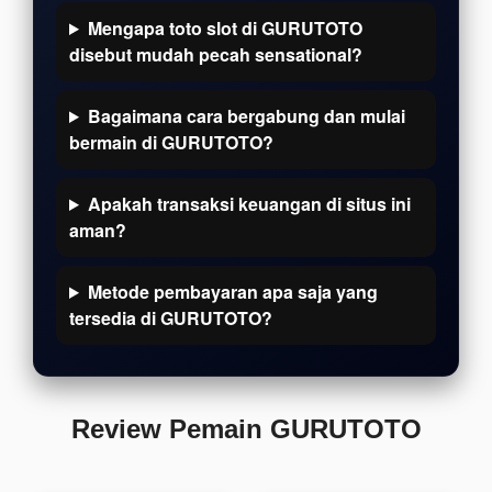
Mengapa toto slot di GURUTOTO
disebut mudah pecah sensational?
Bagaimana cara bergabung dan mulai
bermain di GURUTOTO?
Apakah transaksi keuangan di situs ini
aman?
Metode pembayaran apa saja yang
tersedia di GURUTOTO?
Review Pemain GURUTOTO