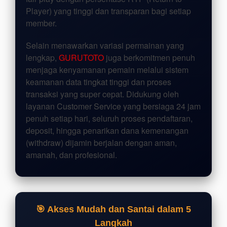
Player) yang tinggi dan transparan bagi setiap
member.
Selain menawarkan variasi permainan yang
lengkap,
GURUTOTO
juga berkomitmen penuh
menjaga kenyamanan pemain melalui sistem
keamanan data tingkat tinggi dan proses
transaksi yang super cepat. Didukung oleh
layanan Customer Service yang bersiaga 24 jam
penuh setiap hari, seluruh proses pendaftaran,
deposit, hingga penarikan dana kemenangan
(withdraw) dijamin berjalan dengan aman,
amanah, dan profesional.
🎯 Akses Mudah dan Santai dalam 5
Langkah