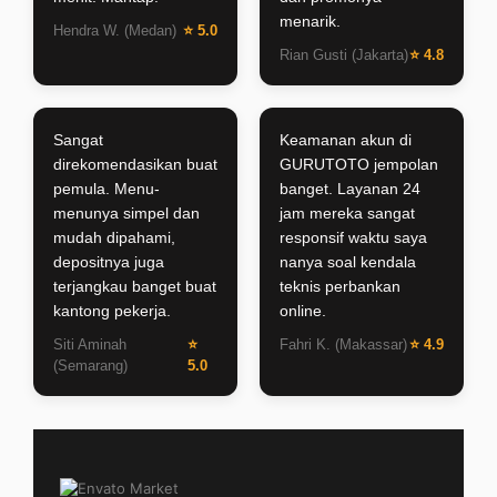
menarik.
Hendra W. (Medan)
⭐ 5.0
Rian Gusti (Jakarta)
⭐ 4.8
Sangat
Keamanan akun di
direkomendasikan buat
GURUTOTO jempolan
pemula. Menu-
banget. Layanan 24
menunya simpel dan
jam mereka sangat
mudah dipahami,
responsif waktu saya
depositnya juga
nanya soal kendala
terjangkau banget buat
teknis perbankan
kantong pekerja.
online.
Siti Aminah
⭐
Fahri K. (Makassar)
⭐ 4.9
(Semarang)
5.0