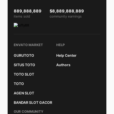
889,888,889
$8,889,888,889
items sold
community earnings
ENVATO MARKET
HELP
GURUTOTO
Help Center
SITUS TOTO
Authors
TOTO SLOT
TOTO
AGEN SLOT
BANDAR SLOT GACOR
OUR COMMUNITY