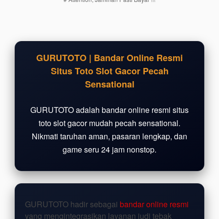
users
are not
charged
for. The
total
GURUTOTO | Bandar Online Resmi
price
includes
Situs Toto Slot Gacor Pecah
the item
Sensational
price
and a
GURUTOTO adalah bandar online resmi situs
buyer
fee.
toto slot gacor mudah pecah sensational.
Nikmati taruhan aman, pasaran lengkap, dan
View
game seru 24 jam nonstop.
license
details
GURUTOTO hadir sebagai
bandar online resmi
yang mengintegrasikan layanan judi tebak