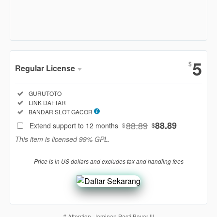
Show More
5
$
Regular License
Regular
Included:
GURUTOTO
License
Included:
LINK DAFTAR
SELECTED
Included:
BANDAR SLOT GACOR
88
$
88.89
88.89
Extend support to 12 months
$
$
Use, by
This item is licensed 99% GPL.
you or
one
Price is in US dollars and excludes tax and handling fees
client, in
a single
end
product
which
end
# Attention, Jaminan Pasti Bayar !!!