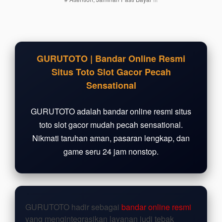
users
are not
charged
for. The
total
GURUTOTO | Bandar Online Resmi
price
includes
Situs Toto Slot Gacor Pecah
the item
Sensational
price
and a
GURUTOTO adalah bandar online resmi situs
buyer
fee.
toto slot gacor mudah pecah sensational.
Nikmati taruhan aman, pasaran lengkap, dan
View
game seru 24 jam nonstop.
license
details
GURUTOTO hadir sebagai
bandar online resmi
yang mengintegrasikan layanan judi tebak