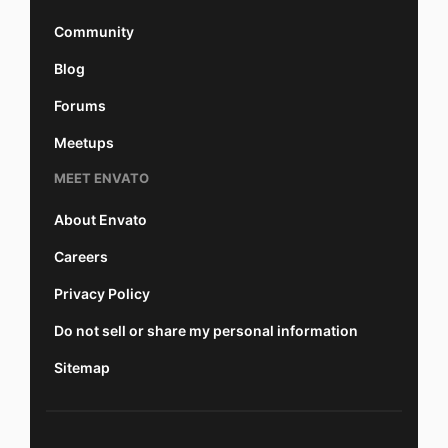
Community
Blog
Forums
Meetups
MEET ENVATO
About Envato
Careers
Privacy Policy
Do not sell or share my personal information
Sitemap