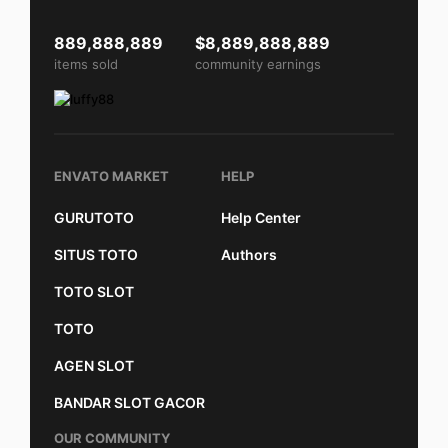
889,888,889
$8,889,888,889
items sold
community earnings
ENVATO MARKET
HELP
GURUTOTO
Help Center
SITUS TOTO
Authors
TOTO SLOT
TOTO
AGEN SLOT
BANDAR SLOT GACOR
OUR COMMUNITY