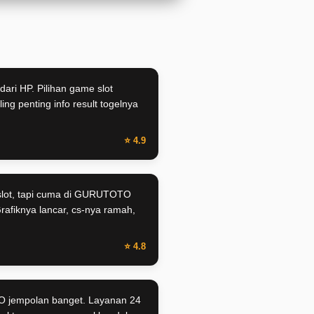
dari HP. Pilihan game slot
ng penting info result togelnya
⭐ 4.9
 slot, tapi cuma di GURUTOTO
rafiknya lancar, cs-nya ramah,
⭐ 4.8
jempolan banget. Layanan 24