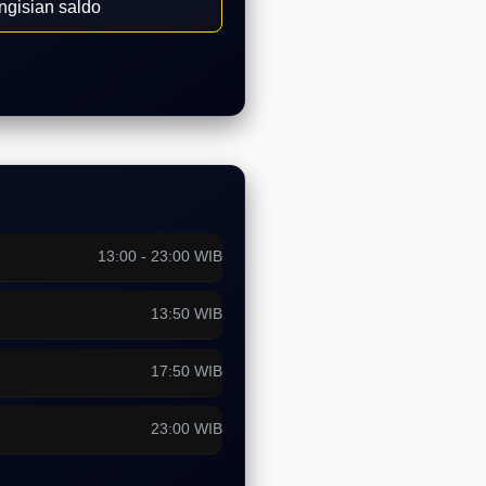
engisian saldo
13:00 - 23:00 WIB
13:50 WIB
17:50 WIB
23:00 WIB