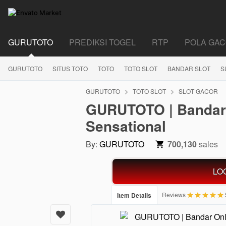
GURUTOTO
PREDIKSI TOGEL
RTP
POLA GA
GURUTOTO
SITUS TOTO
TOTO
TOTO SLOT
BANDAR SLOT
S
GURUTOTO
TOTO SLOT
SLOT GACOR
GURUTOTO | Bandar 
Sensational
By:
GURUTOTO
700,130
sales
LO
Reviews
Item Details