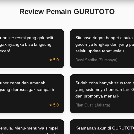
Review Pemain GURUTOTO
nline resmi yang gak pelit.
Situsnya ringan banget dibuka 
i, gak nyangka bisa langsung
gacornya lengkap dan yang pali
receh!
selalu update tepat waktu.
⭐ 5.0
Dewi Sartika (Surabaya)
 super cepat dan amanah.
Sudah coba banyak situs toto
gsung diproses gak sampai 5
yang sistemnya beneran fair. G
dan promonya menarik.
⭐ 5.0
Rian Gusti (Jakarta)
pemula. Menu-menunya simpel
Keamanan akun di GURUTOTO 