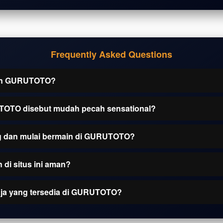
Frequently Asked Questions
an GURUTOTO?
UTOTO disebut mudah pecah sensational?
g dan mulai bermain di GURUTOTO?
di situs ini aman?
ja yang tersedia di GURUTOTO?