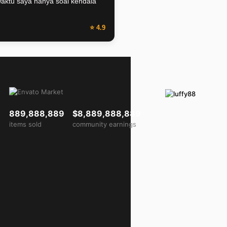
waktu saya nanya soal kendala
⭐ 4.9
889,888,889
$8,889,888,889
items sold
community earnings