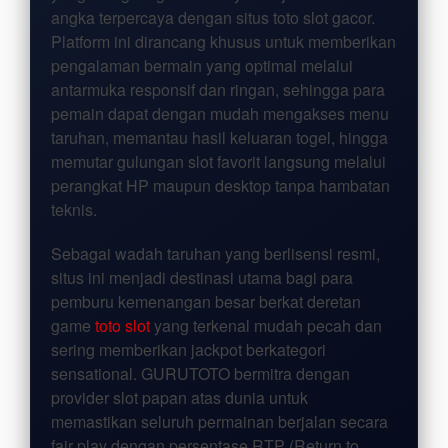
angka terpercaya dengan situs toto slot gacor.
Platform ini dirancang khusus untuk memberikan
pengalaman bermain yang optimal melalui
antarmuka responsif dan ringan, sehingga para
pemain dapat dengan mudah mengakses menu
taruhan, memantau hasil keluaran togel, hingga
memutar gulungan slot favorit langsung melalui
perangkat HP maupun desktop tanpa hambatan
teknis.
Sebagai wadah taruhan yang berlisensi resmi,
situs ini menjadi destinasi utama bagi para
pemburu kemenangan besar berkat deretan
game
toto slot
yang terkenal mudah pecah dan
sering memberikan jackpot berkategori
sensational. GURUTOTO bermitra dengan
provider slot papan atas dunia untuk
memastikan seluruh permainan berjalan secara
fair play dengan persentase RTP (Return to