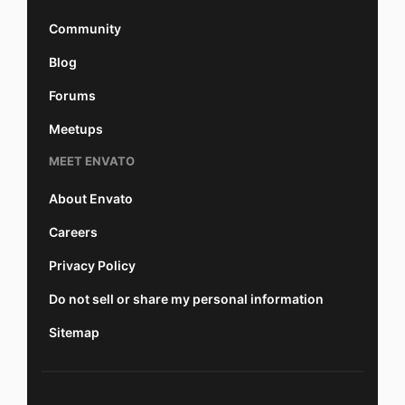
Community
Blog
Forums
Meetups
MEET ENVATO
About Envato
Careers
Privacy Policy
Do not sell or share my personal information
Sitemap