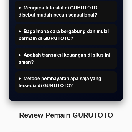
Mengapa toto slot di GURUTOTO
disebut mudah pecah sensational?
Bagaimana cara bergabung dan mulai
bermain di GURUTOTO?
Apakah transaksi keuangan di situs ini
aman?
Metode pembayaran apa saja yang
tersedia di GURUTOTO?
Review Pemain GURUTOTO