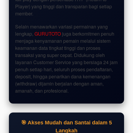
Player) yang tinggi dan transparan bagi setiap
member.
Selain menawarkan variasi permainan yang
lengkap,
GURUTOTO
juga berkomitmen penuh
menjaga kenyamanan pemain melalui sistem
keamanan data tingkat tinggi dan proses
transaksi yang super cepat. Didukung oleh
layanan Customer Service yang bersiaga 24 jam
penuh setiap hari, seluruh proses pendaftaran,
deposit, hingga penarikan dana kemenangan
(withdraw) dijamin berjalan dengan aman,
amanah, dan profesional.
🎯 Akses Mudah dan Santai dalam 5
Langkah