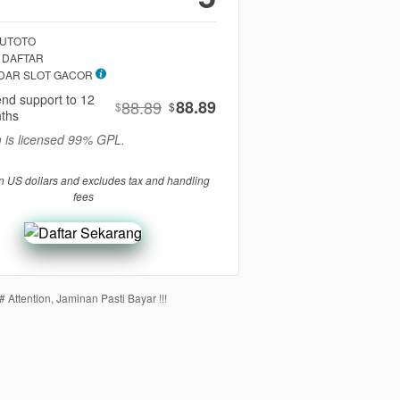
88
ar License
$
SELECTED
ded:
UTOTO
ded:
y you or one client, in a single end
 DAFTAR
ded:
DAR SLOT GACOR
t which end users
are not
charged for.
tal price includes the item price and a
end support to 12
88.89
88.89
$
$
fee.
ths
m is licensed 99% GPL.
 in US dollars and excludes tax and handling
fees
# Attention, Jaminan Pasti Bayar !!!