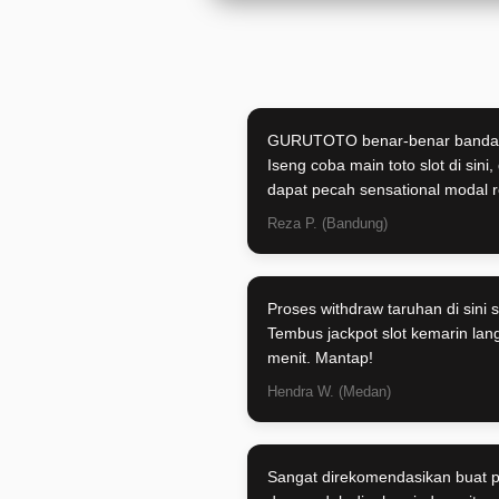
GURUTOTO benar-benar bandar o
Iseng coba main toto slot di sin
dapat pecah sensational modal 
Reza P. (Bandung)
Proses withdraw taruhan di sini
Tembus jackpot slot kemarin lan
menit. Mantap!
Hendra W. (Medan)
Sangat direkomendasikan buat 