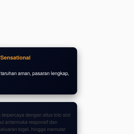
Sensational
 taruhan aman, pasaran lengkap,
terpercaya dengan situs toto slot
ui antarmuka responsif dan
eluaran togel, hingga memutar