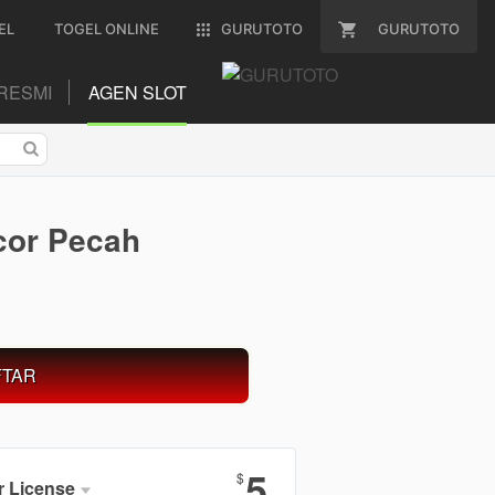
EL
TOGEL ONLINE
GURUTOTO
GURUTOTO
RESMI
AGEN SLOT
Search
cor Pecah
FTAR
5
$
r License