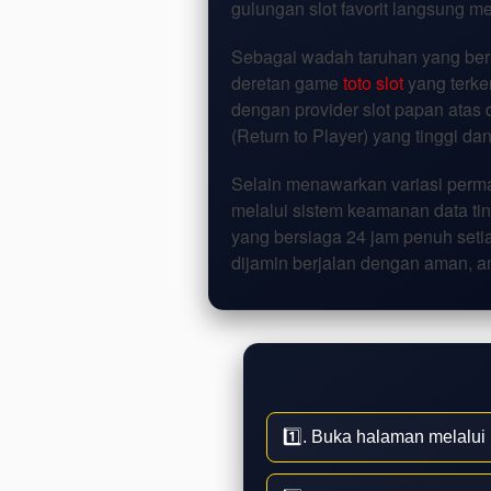
gulungan slot favorit langsung 
Sebagai wadah taruhan yang berl
deretan game
toto slot
yang terke
dengan provider slot papan atas
(Return to Player) yang tinggi da
Selain menawarkan variasi perm
melalui sistem keamanan data tin
yang bersiaga 24 jam penuh seti
dijamin berjalan dengan aman, a
1️⃣. Buka halaman melalui 