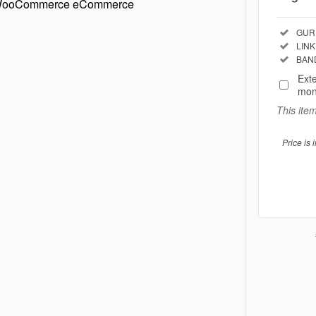
Regul
Inclu
GUR
Inclu
Use, b
LINK
Inclu
BAN
produc
The to
Ext
buyer 
mon
This ite
View
license
Price is
details