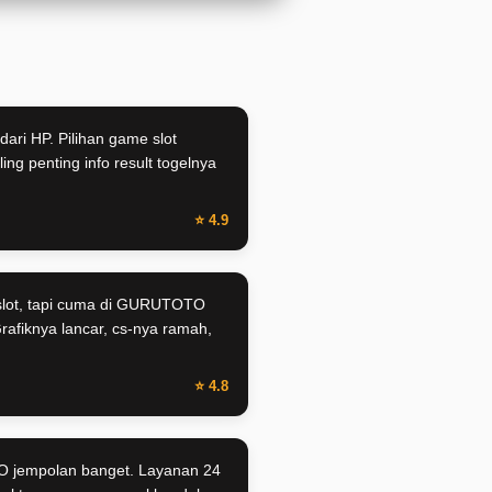
dari HP. Pilihan game slot
ng penting info result togelnya
⭐ 4.9
 slot, tapi cuma di GURUTOTO
rafiknya lancar, cs-nya ramah,
⭐ 4.8
jempolan banget. Layanan 24