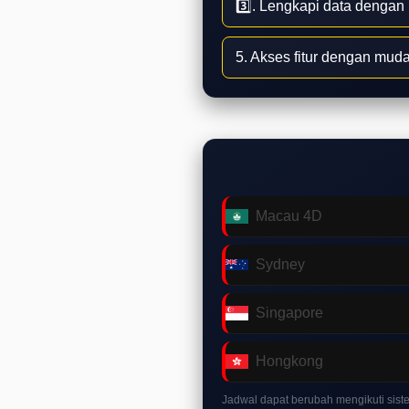
3️⃣. Lengkapi data dengan
5️. Akses fitur dengan mud
Macau 4D
Sydney
Singapore
Hongkong
Jadwal dapat berubah mengikuti sist