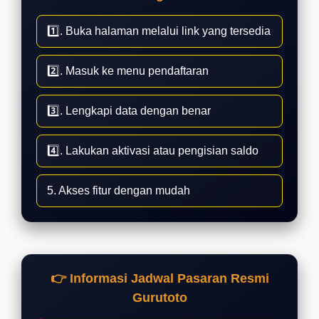
1️⃣. Buka halaman melalui link yang tersedia
2️⃣. Masuk ke menu pendaftaran
3️⃣. Lengkapi data dengan benar
4️⃣. Lakukan aktivasi atau pengisian saldo
5️. Akses fitur dengan mudah
👉 Informasi Jadwal Pasaran Resmi
Gurutoto