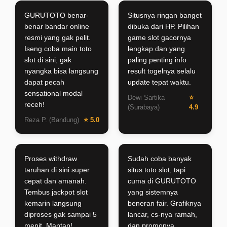
GURUTOTO benar-
Situsnya ringan banget
benar bandar online
dibuka dari HP. Pilihan
resmi yang gak pelit.
game slot gacornya
Iseng coba main toto
lengkap dan yang
slot di sini, gak
paling penting info
nyangka bisa langsung
result togelnya selalu
dapat pecah
update tepat waktu.
sensational modal
Dewi Sartika
⭐
receh!
(Surabaya)
4.9
Reza P. (Bandung)
⭐ 5.0
Proses withdraw
Sudah coba banyak
taruhan di sini super
situs toto slot, tapi
cepat dan amanah.
cuma di GURUTOTO
Tembus jackpot slot
yang sistemnya
kemarin langsung
beneran fair. Grafiknya
diproses gak sampai 5
lancar, cs-nya ramah,
menit. Mantap!
dan promonya