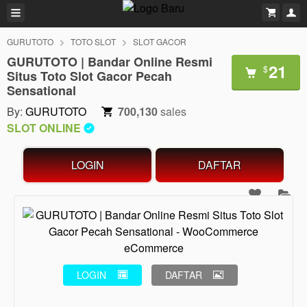
GURUTOTO
TOTO SLOT
SLOT GACOR
GURUTOTO | Bandar Online Resmi
21
$
Situs Toto Slot Gacor Pecah
Sensational
By:
GURUTOTO
700,130
sales
SLOT ONLINE
LOGIN
DAFTAR
LOGIN
DAFTAR